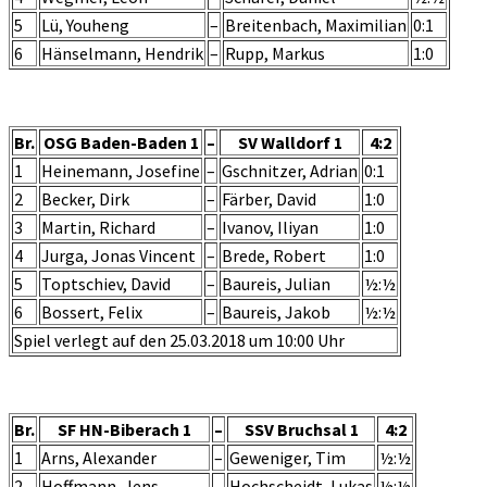
5
Lü, Youheng
–
Breitenbach, Maximilian
0:1
6
Hänselmann, Hendrik
–
Rupp, Markus
1:0
Br.
OSG Baden-Baden 1
–
SV Walldorf 1
4:2
1
Heinemann, Josefine
–
Gschnitzer, Adrian
0:1
2
Becker, Dirk
–
Färber, David
1:0
3
Martin, Richard
–
Ivanov, Iliyan
1:0
4
Jurga, Jonas Vincent
–
Brede, Robert
1:0
5
Toptschiev, David
–
Baureis, Julian
½:½
6
Bossert, Felix
–
Baureis, Jakob
½:½
Spiel verlegt auf den 25.03.2018 um 10:00 Uhr
Br.
SF HN-Biberach 1
–
SSV Bruchsal 1
4:2
1
Arns, Alexander
–
Geweniger, Tim
½:½
2
Hoffmann, Jens
–
Hochscheidt, Lukas
½:½