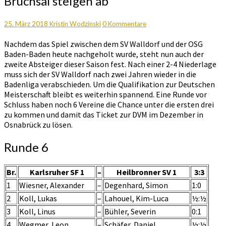
Bruchsal steigen ab
Walldorf
und
Bruchsal
Kommentare
25. März 2018
Kristin Wodzinski
0 Kommentare
steigen
Nachdem das Spiel zwischen dem SV Walldorf und der OSG
ab
Baden-Baden heute nachgeholt wurde, steht nun auch der
zweite Absteiger dieser Saison fest. Nach einer 2-4 Niederlage
muss sich der SV Walldorf nach zwei Jahren wieder in die
Badenliga verabschieden. Um die Qualifikation zur Deutschen
Meisterschaft bleibt es weiterhin spannend. Eine Runde vor
Schluss haben noch 6 Vereine die Chance unter die ersten drei
zu kommen und damit das Ticket zur DVM im Dezember in
Osnabrück zu lösen.
Runde 6
Br.
Karlsruher SF 1
–
Heilbronner SV 1
3:3
1
Wiesner, Alexander
–
Degenhard, Simon
1:0
2
Koll, Lukas
–
Lahouel, Kim-Luca
½:½
3
Koll, Linus
–
Bühler, Severin
0:1
4
Wegmer, Leon
–
Schäfer, Daniel
½:½