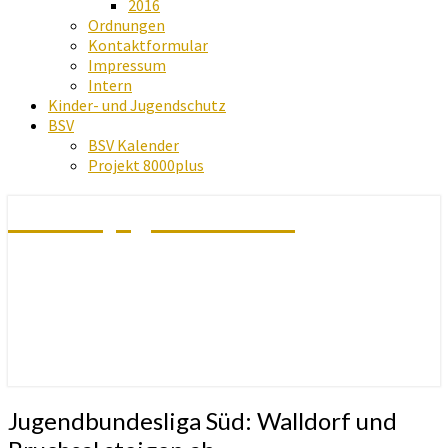
2016
Ordnungen
Kontaktformular
Impressum
Intern
Kinder- und Jugendschutz
BSV
BSV Kalender
Projekt 8000plus
Schachjugend Baden
Jugendbundesliga
Jugendbundesliga Süd: Walldorf und
Süd: