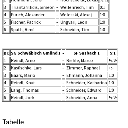
3
Triantafillidis, Simeon
–
Wellenreich, Tim
0:1
4
Eurich, Alexander
–
Wolosski, Alexej
1:0
5
Fischer, Patrick
–
Ungvari, Leon
1:0
6
Späth, René
–
Schneider, Tim
1:0
Br.
SG Schwäbisch Gmünd 1
–
SF Sasbach 1
5:1
1
Reindl, Arno
–
Riehle, Marco
½:½
2
Kasüschke, Lars
–
Zimmer, Raphael
+:-
3
Baars, Mario
–
Ehmann, Johanna
1:0
4
Reindl, Knut
–
Schneider, Katharina
1:0
5
Lang, Thomas
–
Schneider, Edward
1:0
6
Reindl, Jork
–
Schneider, Anna
½:½
Tabelle