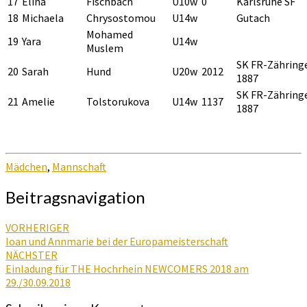
17
Elina
Fischbach
U10w
0
Karlsruhe SF
18
Michaela
Chrysostomou
U14w
Gutach
Mohamed
19
Yara
U14w
Muslem
SK FR-Zähring
20
Sarah
Hund
U20w
2012
1887
SK FR-Zähring
21
Amelie
Tolstorukova
U14w
1137
1887
Mädchen
,
Mannschaft
Beitragsnavigation
VORHERIGER
Ioan und Annmarie bei der Europameisterschaft
NÄCHSTER
Einladung für THE Hochrhein NEWCOMERS 2018 am
29./30.09.2018