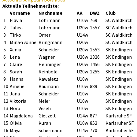
Aktuelle Teilnehmerliste:
Vorname
Nachname
AK
DWZ
Club
1
Flavia
Lohrmann
U10w
769
SC Waldkirch
2
Tabea
Lohrmann
U20w
1557
SC Waldkirch
3
Tirko
Omer
U14w
SC Waldkirch
4
Mina-Yvonne
Bringmann
U20w
SC Waldkirch
5
Xenia
Schneider
U20w
1553
SK Endingen
6
Lena
Wagner
U20w
1326
SK Endingen
7
Claire
Henninger
U20w
1456
SK Endingen
8
Sorah
Reinbold
U20w
1255
SK Endingen
9
Hanna
Kawaletz
U10w
SK Endingen
10
Amelie
Baumann
U10w
889
SK Endingen
11
Jana
Schneider
U10w
SK Endingen
12
Viktoria
Meier
U10w
SK Endingen
13
Nora
Veseli
U10w
SK Endingen
14
Magdalena
Gietzelt
U14w
877
Karlsruhe SF
15
Olivia
Kuran
U10w
852
Karlsruher SF
16
Maya
Schermann
U14w
770
Karlsruher SF