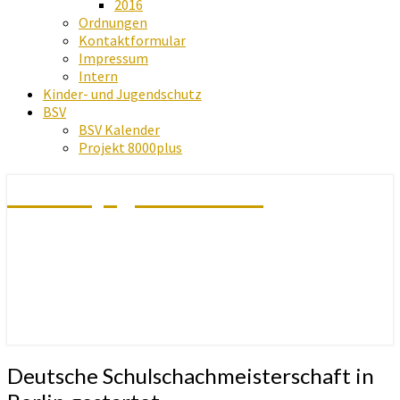
2016
Ordnungen
Kontaktformular
Impressum
Intern
Kinder- und Jugendschutz
BSV
BSV Kalender
Projekt 8000plus
Schachjugend Baden
Deutsche
Deutsche Schulschachmeisterschaft in
Schulschachmeisterschaft