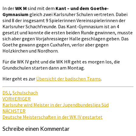
In der
WK M
sind mit dem
Kant – und dem Goethe-
Gymnasium
gleich zwei Karlsruher Schulen vertreten. Dabei
sind 8 der insgesamt 9 Spielerinnen Vereinsspielerinnen der
Karlsruher Schachfreunde. Das Kant-Gymnasium ist an 4
gesetzt und konnte die ersten beiden Runde gewinnen, musste
sich aber gegen Vorjahressieger Halle geschlagen geben. Das
Goethe gewann gegen Cuxhafen, verlor aber gegen
Holzkirchen und Nordhorn.
Für die WK IV geht und die WK HR geht es morgen los, die
Grundschulen starten dann am Montag.
Hier geht es zur
Übersicht der badischen Teams
.
DSJ
,
Schulschach
Beitragsnavigation
VORHERIGER
Karlsruhe wird Meister in der Jugendbundesliga Süd
NÄCHSTER
Deutsche Meisterschaften in der WK IV gestartet
Schreibe einen Kommentar