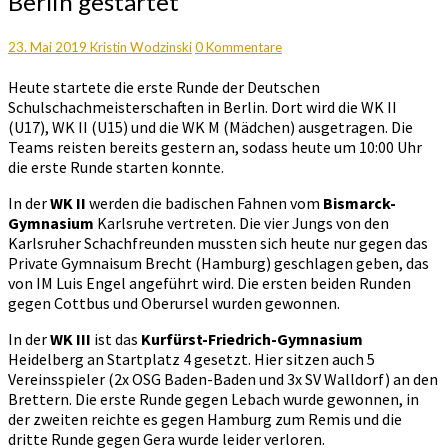
Berlin gestartet
in
Berlin
gestartet
Kommentare
23. Mai 2019
Kristin Wodzinski
0 Kommentare
Heute startete die erste Runde der Deutschen
Schulschachmeisterschaften in Berlin. Dort wird die WK II
(U17), WK II (U15) und die WK M (Mädchen) ausgetragen. Die
Teams reisten bereits gestern an, sodass heute um 10:00 Uhr
die erste Runde starten konnte.
In der
WK II
werden die badischen Fahnen vom
Bismarck-
Gymnasium
Karlsruhe vertreten. Die vier Jungs von den
Karlsruher Schachfreunden mussten sich heute nur gegen das
Private Gymnaisum Brecht (Hamburg) geschlagen geben, das
von IM Luis Engel angeführt wird. Die ersten beiden Runden
gegen Cottbus und Oberursel wurden gewonnen.
In der
WK III
ist das
Kurfürst-Friedrich-Gymnasium
Heidelberg an Startplatz 4 gesetzt. Hier sitzen auch 5
Vereinsspieler (2x OSG Baden-Baden und 3x SV Walldorf) an den
Brettern. Die erste Runde gegen Lebach wurde gewonnen, in
der zweiten reichte es gegen Hamburg zum Remis und die
dritte Runde gegen Gera wurde leider verloren.