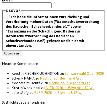
E-Mail
*
DSGVO
*
Ich habe die Informationen zur Erhebung und
Verarbeitung meiner Daten ("Datenschutzverordnung
des Badischen Schachverbandes e.V." sowie
"Ergänzungen der Schachjugend Baden zur
Datenschutzverordnung des Badischen
Schachverbandes e.V.") gelesen und bin damit
einverstanden.
Neueste Kommentare
Kerstin FISCHER-JOHNSTON
zu
Schwarzwald Open 2026
Schenk MARIA
zu
Nachruf auf Bernhard Ast
mostafa muschtaki
zu
Nachruf auf Bernhard Ast
Kristin Wodzinski
zu
BJEM 2026 – U8(w) bis U12(w)
Lolo tAdfg
zu
BJEM 2026 – U8(w) bis U12(w)
SJB richtet Sozialfonds ein