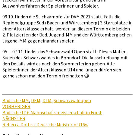
Auswahlverfahren der Spielerinnen und Spieler.
09.10. finden die Stichkämpfe zur DVM 2021 statt. Falls die
Regionalgruppe Süd (Baden und Württemberg) 3 Startplätze in
einer Altersklasse erhält, werden an diesem Termin die beiden
2. Platzierten der Bad. Jugend-MM und der Württembergischen
Jugend-MM gegeneinander spielen.
05. – 07.11. findet das Schwarzwald Open statt. Dieses Mal im
Süden des Schwarzwaldes in Bonndorf. Die Ausschreibung mit
den Details wird es nach den Sommerferien geben. Alle
Spieler:innen der Altersklassen U14 und jünger dürfen sich
gerne schon mal den Termin freihalten 😉
Badische MM
,
DEM
,
DLM
,
Schwarzwaldopen
Beitragsnavigation
VORHERIGER
Badische U16 Mannschaftsmeisterschaft in Forst
NÄCHSTER
Rebecca Doll ist Deutsche Meisterin U16w