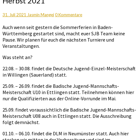
Herbst 2021
im
Sommer
und
Kommentare
31. Juli 2021
Jasmin Mangei
0 Kommentare
Herbst
Auch wenn seit gestern die Sommerferien in Baden-
2021
Württemberg gestartet sind, macht euer SJB Team keine
Pause. Wir planen für euch die nächsten Turniere und
Veranstaltungen.
Was steht an?
22.08. – 30.08. findet die Deutsche Jugend-Einzel-Meisterschaft
in Willingen (Sauerland) statt.
25.09. – 26.09. findet die Badische Jugend-Mannschafts-
Meisterschaft U10 in Ettlingen statt. Teilnehmen können hier
nur die Qualifizierten aus der Online-Vorrunde im Mai.
25.09. findet voraussichtlich die Badische Jugend-Mannschafts-
Meisterschaft U08 auch in Ettlingen statt. Die Ausschreibung
folgt demnächst.
01.10. – 06.10. findet die DLM in Neumünster statt. Auch hier
stecken wir mitten in der Vorbereitung und sind im