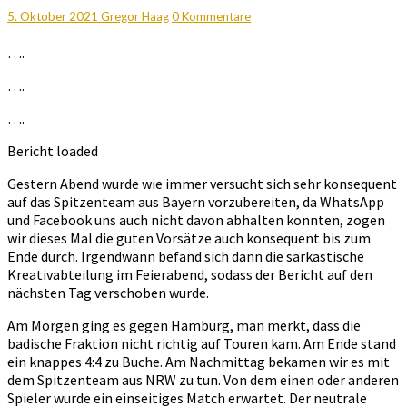
Tag
Kommentare
5. Oktober 2021
Gregor Haag
0 Kommentare
4
–
….
Bericht
loading….
….
….
Bericht loaded
Gestern Abend wurde wie immer versucht sich sehr konsequent
auf das Spitzenteam aus Bayern vorzubereiten, da WhatsApp
und Facebook uns auch nicht davon abhalten konnten, zogen
wir dieses Mal die guten Vorsätze auch konsequent bis zum
Ende durch. Irgendwann befand sich dann die sarkastische
Kreativabteilung im Feierabend, sodass der Bericht auf den
nächsten Tag verschoben wurde.
Am Morgen ging es gegen Hamburg, man merkt, dass die
badische Fraktion nicht richtig auf Touren kam. Am Ende stand
ein knappes 4:4 zu Buche. Am Nachmittag bekamen wir es mit
dem Spitzenteam aus NRW zu tun. Von dem einen oder anderen
Spieler wurde ein einseitiges Match erwartet. Der neutrale