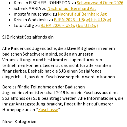
Kerstin FISCHER-JOHNSTON
zu
Schwarzwald Open 2026
Schenk MARIA
zu
Nachruf auf Bernhard Ast
mostafa muschtaki
zu
Nachruf auf Bernhard Ast
Kristin Wodzinski
zu
BJEM 2026 – U8(w) bis U12(w)
Lolo tAdfg
zu
BJEM 2026 – U8(w) bis U12(w)
SJB richtet Sozialfonds ein
Alle Kinder und Jugendliche, die aktive Mitglieder in einem
badischen Schachverein sind, sollen an unseren
Veranstaltungen und bestimmten Jugendturnieren
teilnehmen können. Leider ist das nicht für alle Familien
finanzierbar. Deshalb hat die SJB einen Sozialfonds
eingerichtet, aus dem Zuschüsse vergeben werden können.
Bereits für die Teilnahme an der Badischen
Jugendeinzelmeisterschaft 2019 kann ein Zuschuss aus dem
Sozialfonds der SJB beantragt werden. Alle Informationen, die
ihr zur Antragstellung braucht, findet ihr hier auf unserer
Homepage unter “
Zuschüsse
”.
News Kategorien