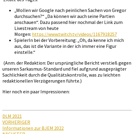
„Wollen wir Google nach peinlichen Sachen von Gregor
durchsuchen?“ „Da können wir auch seine Partien
anschauen“. Dazu passend hier nochmal der Link zum
Livestream von heute
Morgen:
https://www.twitch.tv/videos/1167918257
SpielerIn bei der Vorbereitung: „Oh, da kenne ich mich
aus, das ist die Variante in der ich immer eine Figur
einstelle.“
(Anm. der Redaktion: Der ursprüngliche Bericht verstieß gegen
unseren Sarkasmus-Standard und fiel aufgrund ausgeprägter
Sachlichkeit durch die Qualitätskontrolle, was zu leichten
redaktionellen Verzögerungen führte.)
Hier noch ein paar Impressionen:
DLM 2021
Beitragsnavigation
VORHERIGER
Informationen zur BJEM 2022
NÄCHSTER