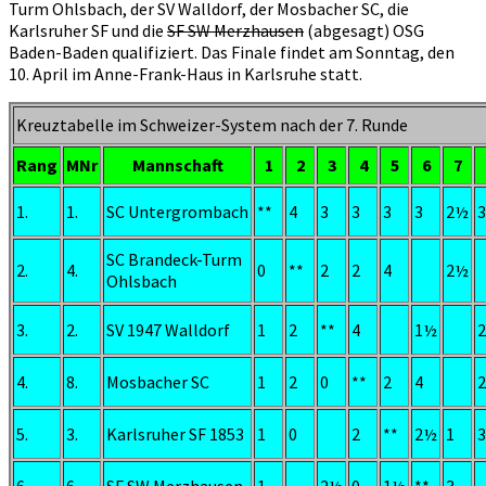
Turm Ohlsbach, der SV Walldorf, der Mosbacher SC, die
Karlsruher SF und die
SF SW Merzhausen
(abgesagt) OSG
Baden-Baden qualifiziert. Das Finale findet am Sonntag, den
10. April im Anne-Frank-Haus in Karlsruhe statt.
Kreuztabelle im Schweizer-System nach der 7. Runde
Rang
MNr
Mannschaft
1
2
3
4
5
6
7
1.
1.
SC Untergrombach
**
4
3
3
3
3
2½
3
SC Brandeck-Turm
2.
4.
0
**
2
2
4
2½
Ohlsbach
3.
2.
SV 1947 Walldorf
1
2
**
4
1½
4.
8.
Mosbacher SC
1
2
0
**
2
4
5.
3.
Karlsruher SF 1853
1
0
2
**
2½
1
3