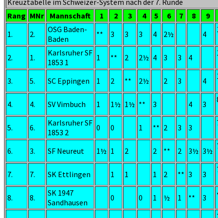
Kreuztabelle im Schweizer-System nach der 7. Runde
Rang
MNr
Mannschaft
1
2
3
4
5
6
7
8
9
OSG Baden-
1.
2.
**
3
3
3
4
2½
4
Baden
Karlsruher SF
2.
1.
1
**
2
2½
4
3
3
4
1853 1
3.
5.
SC Eppingen
1
2
**
2½
2
3
4
4.
4.
SV Vimbuch
1
1½
1½
**
3
4
3
Karlsruher SF
5.
6.
0
0
1
**
2
3
3
1853 2
6.
3.
SF Neureut
1½
1
2
2
**
2
3½
3½
7.
7.
SK Ettlingen
1
1
1
2
**
3
3
SK 1947
8.
8.
0
0
1
½
1
**
3
Sandhausen