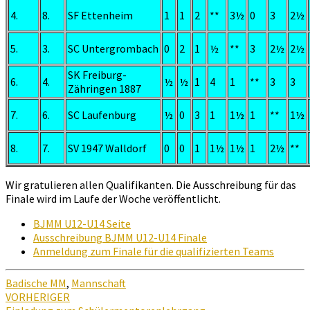
4.
8.
SF Ettenheim
1
1
2
**
3½
0
3
2½
5.
3.
SC Untergrombach
0
2
1
½
**
3
2½
2½
SK Freiburg-
6.
4.
½
½
1
4
1
**
3
3
Zähringen 1887
7.
6.
SC Laufenburg
½
0
3
1
1½
1
**
1½
8.
7.
SV 1947 Walldorf
0
0
1
1½
1½
1
2½
**
Wir gratulieren allen Qualifikanten. Die Ausschreibung für das
Finale wird im Laufe der Woche veröffentlicht.
BJMM U12-U14 Seite
Ausschreibung BJMM U12-U14 Finale
Anmeldung zum Finale für die qualifizierten Teams
Badische MM
,
Mannschaft
Beitragsnavigation
VORHERIGER