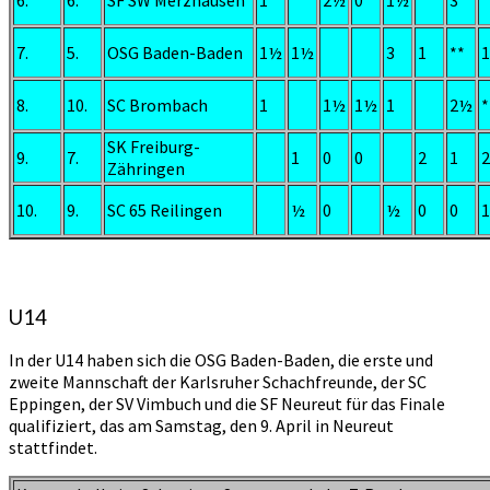
6.
6.
SF SW Merzhausen
1
2½
0
1½
**
3
7.
5.
OSG Baden-Baden
1½
1½
3
1
**
8.
10.
SC Brombach
1
1½
1½
1
2½
*
SK Freiburg-
9.
7.
1
0
0
2
1
2
Zähringen
10.
9.
SC 65 Reilingen
½
0
½
0
0
U14
In der U14 haben sich die OSG Baden-Baden, die erste und
zweite Mannschaft der Karlsruher Schachfreunde, der SC
Eppingen, der SV Vimbuch und die SF Neureut für das Finale
qualifiziert, das am Samstag, den 9. April in Neureut
stattfindet.