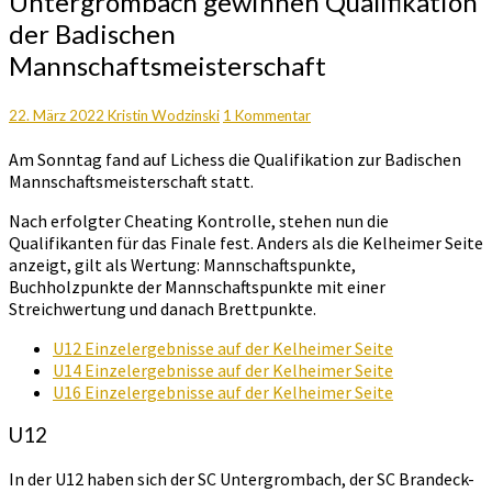
Untergrombach gewinnen Qualifikation
Baden
der Badischen
und
Untergrombach
Mannschaftsmeisterschaft
gewinnen
Qualifikation
Kommentare
22. März 2022
Kristin Wodzinski
1 Kommentar
der
Badischen
Am Sonntag fand auf Lichess die Qualifikation zur Badischen
Mannschaftsmeisterschaft
Mannschaftsmeisterschaft statt.
Nach erfolgter Cheating Kontrolle, stehen nun die
Qualifikanten für das Finale fest. Anders als die Kelheimer Seite
anzeigt, gilt als Wertung: Mannschaftspunkte,
Buchholzpunkte der Mannschaftspunkte mit einer
Streichwertung und danach Brettpunkte.
U12 Einzelergebnisse auf der Kelheimer Seite
U14 Einzelergebnisse
auf der Kelheimer Seite
U16 Einzelergebnisse
auf der Kelheimer Seite
U12
In der U12 haben sich der SC Untergrombach, der SC Brandeck-