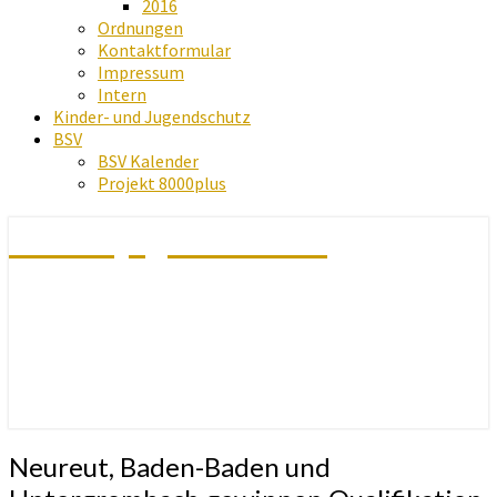
2016
Ordnungen
Kontaktformular
Impressum
Intern
Kinder- und Jugendschutz
BSV
BSV Kalender
Projekt 8000plus
Schachjugend Baden
Neureut,
Neureut, Baden-Baden und
Baden-