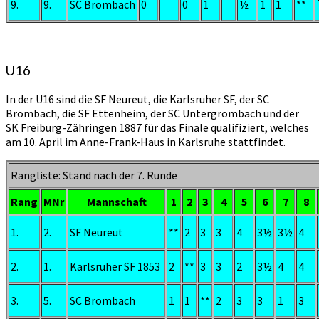
9.
9.
SC Brombach
0
0
1
½
1
1
**
U16
In der U16 sind die SF Neureut, die Karlsruher SF, der SC
Brombach, die SF Ettenheim, der SC Untergrombach und der
SK Freiburg-Zähringen 1887 für das Finale qualifiziert, welches
am 10. April im Anne-Frank-Haus in Karlsruhe stattfindet.
Rangliste: Stand nach der 7. Runde
Rang
MNr
Mannschaft
1
2
3
4
5
6
7
8
1.
2.
SF Neureut
**
2
3
3
4
3½
3½
4
2.
1.
Karlsruher SF 1853
2
**
3
3
2
3½
4
4
3.
5.
SC Brombach
1
1
**
2
3
3
1
3