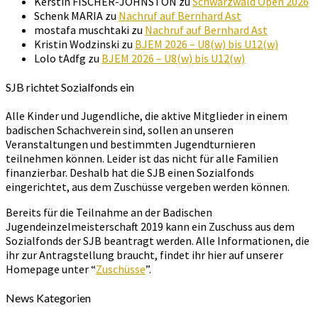
Kerstin FISCHER-JOHNSTON
zu
Schwarzwald Open 2026
Schenk MARIA
zu
Nachruf auf Bernhard Ast
mostafa muschtaki
zu
Nachruf auf Bernhard Ast
Kristin Wodzinski
zu
BJEM 2026 – U8(w) bis U12(w)
Lolo tAdfg
zu
BJEM 2026 – U8(w) bis U12(w)
SJB richtet Sozialfonds ein
Alle Kinder und Jugendliche, die aktive Mitglieder in einem
badischen Schachverein sind, sollen an unseren
Veranstaltungen und bestimmten Jugendturnieren
teilnehmen können. Leider ist das nicht für alle Familien
finanzierbar. Deshalb hat die SJB einen Sozialfonds
eingerichtet, aus dem Zuschüsse vergeben werden können.
Bereits für die Teilnahme an der Badischen
Jugendeinzelmeisterschaft 2019 kann ein Zuschuss aus dem
Sozialfonds der SJB beantragt werden. Alle Informationen, die
ihr zur Antragstellung braucht, findet ihr hier auf unserer
Homepage unter “
Zuschüsse
”.
News Kategorien