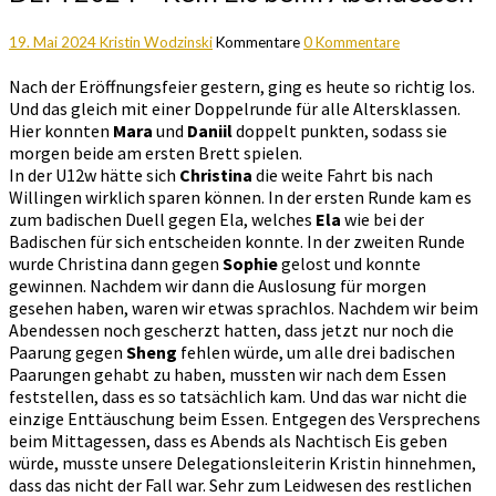
19. Mai 2024
Kristin Wodzinski
Kommentare
0 Kommentare
Nach der Eröffnungsfeier gestern, ging es heute so richtig los.
Und das gleich mit einer Doppelrunde für alle Altersklassen.
Hier konnten
Mara
und
Daniil
doppelt punkten, sodass sie
morgen beide am ersten Brett spielen.
In der U12w hätte sich
Christina
die weite Fahrt bis nach
Willingen wirklich sparen können. In der ersten Runde kam es
zum badischen Duell gegen Ela, welches
Ela
wie bei der
Badischen für sich entscheiden konnte. In der zweiten Runde
wurde Christina dann gegen
Sophie
gelost und konnte
gewinnen. Nachdem wir dann die Auslosung für morgen
gesehen haben, waren wir etwas sprachlos. Nachdem wir beim
Abendessen noch gescherzt hatten, dass jetzt nur noch die
Paarung gegen
Sheng
fehlen würde, um alle drei badischen
Paarungen gehabt zu haben, mussten wir nach dem Essen
feststellen, dass es so tatsächlich kam. Und das war nicht die
einzige Enttäuschung beim Essen. Entgegen des Versprechens
beim Mittagessen, dass es Abends als Nachtisch Eis geben
würde, musste unsere Delegationsleiterin Kristin hinnehmen,
dass das nicht der Fall war. Sehr zum Leidwesen des restlichen