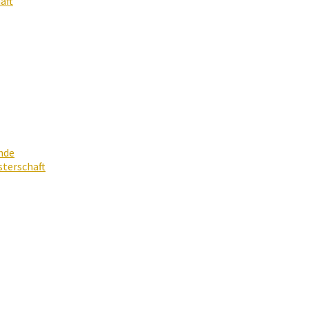
aft
nde
terschaft