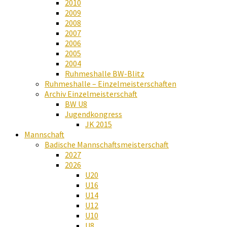
2010
2009
2008
2007
2006
2005
2004
Ruhmeshalle BW-Blitz
Ruhmeshalle – Einzelmeisterschaften
Archiv Einzelmeisterschaft
BW U8
Jugendkongress
JK 2015
Mannschaft
Badische Mannschaftsmeisterschaft
2027
2026
U20
U16
U14
U12
U10
U8