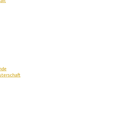
aft
nde
terschaft