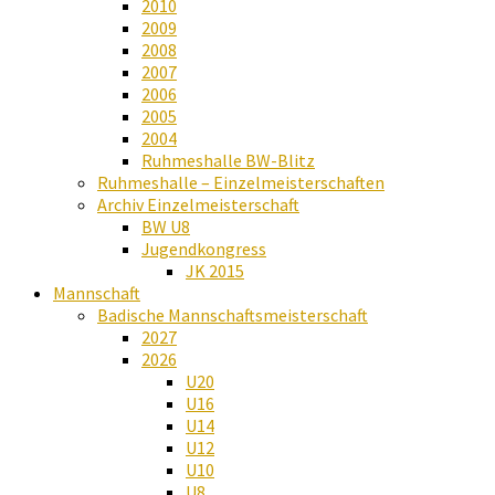
2010
2009
2008
2007
2006
2005
2004
Ruhmeshalle BW-Blitz
Ruhmeshalle – Einzelmeisterschaften
Archiv Einzelmeisterschaft
BW U8
Jugendkongress
JK 2015
Mannschaft
Badische Mannschaftsmeisterschaft
2027
2026
U20
U16
U14
U12
U10
U8