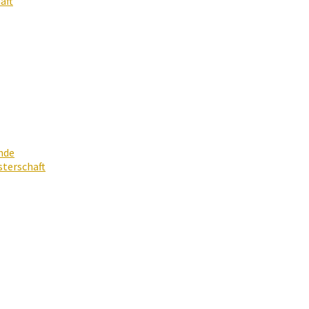
aft
nde
terschaft