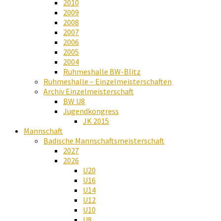
2010
2009
2008
2007
2006
2005
2004
Ruhmeshalle BW-Blitz
Ruhmeshalle – Einzelmeisterschaften
Archiv Einzelmeisterschaft
BW U8
Jugendkongress
JK 2015
Mannschaft
Badische Mannschaftsmeisterschaft
2027
2026
U20
U16
U14
U12
U10
U8