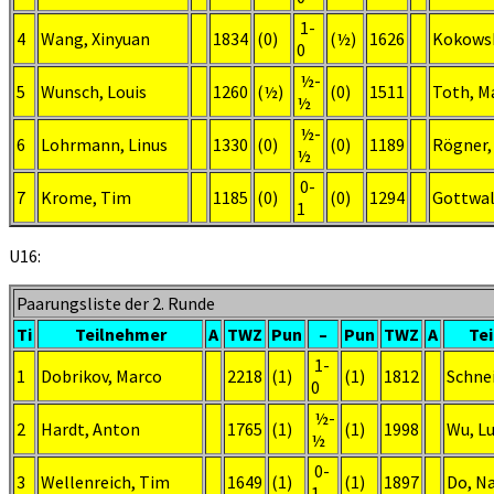
1-
4
Wang, Xinyuan
1834
(0)
(½)
1626
Kokowsk
0
½-
5
Wunsch, Louis
1260
(½)
(0)
1511
Toth, M
½
½-
6
Lohrmann, Linus
1330
(0)
(0)
1189
Rögner,
½
0-
7
Krome, Tim
1185
(0)
(0)
1294
Gottwal
1
U16:
Paarungsliste der 2. Runde
Ti
Teilnehmer
A
TWZ
Pun
–
Pun
TWZ
A
Te
1-
1
Dobrikov, Marco
2218
(1)
(1)
1812
Schne
0
½-
2
Hardt, Anton
1765
(1)
(1)
1998
Wu, L
½
0-
3
Wellenreich, Tim
1649
(1)
(1)
1897
Do, N
1