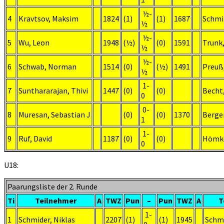
½-
4
Kravtsov, Maksim
1824
(1)
(1)
1687
Schmit
½
½-
5
Wu, Leon
1948
(½)
(0)
1591
Trunk
½
½-
6
Schwab, Norman
1514
(0)
(½)
1491
Preuß,
½
1-
7
Sunthararajan, Thivi
1447
(0)
(0)
Becht
0
0-
8
Muresan, Sebastian J
(0)
(0)
1370
Berger
1
1-
9
Ruf, David
1187
(0)
(0)
Hömke
0
U18:
Paarungsliste der 2. Runde
Ti
Teilnehmer
A
TWZ
Pun
–
Pun
TWZ
A
T
1-
1
Schmider, Niklas
2207
(1)
(1)
1945
Schm