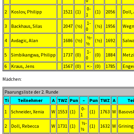
0
0-
2
Koslov, Philipp
1521
(1)
(1)
2056
Doll,
1
1-
3
Backhaus, Silas
2047
(½)
(½)
1956
Wegm
0
½-
4
Avdagic, Alan
1686
(½)
(½)
1692
Salwa
½
1-
5
Simbikangwa, Philipp
1737
(0)
(0)
1884
Metzi
0
6
Kraus, Jens
1567
(0)
+:-
(0)
1785
Engem
Mädchen:
Paarungsliste der 2. Runde
Ti
Teilnehmer
A
TWZ
Pun
–
Pun
TWZ
A
Te
0-
1
Schneider, Xenia
W
1553
(1)
(1)
1763
W
Basovsk
1
½-
2
Doll, Rebecca
W
1731
(1)
(1)
1632
W
Grining
½