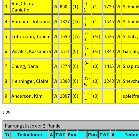
Ruf, Chiara-
0-
3
W
800
(1)
(1)
1720
W
Schneid
Danielle
1
1-
4
Ehmann, Johanna
W
1827
(½)
(1)
1545
W
Schneid
0
1-
5
Lohrmann, Tabea
W
1659
(½)
(½)
1526
W
Schulz
0
1-
6
Visvikis, Kassandra
W
1511
(0)
(½)
1340
W
Ganjali
0
0-
7
Chung, Dana
W
1274
(0)
(0)
1415
W
Shapiro
1
½-
8
Henninger, Claire
W
1390
(0)
(0)
1243
W
Shevch
½
+ –
9
Anderson, Kim
W
1097
(0)
(0)
spielfre
–
U25:
Paarungsliste der 2. Runde
Ti
Teilnehmer
A
TWZ
Pun
–
Pun
TWZ
A
Teiln