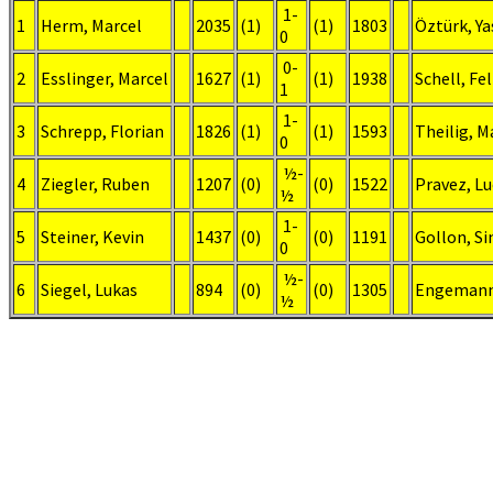
1-
1
Herm, Marcel
2035
(1)
(1)
1803
Öztürk, Ya
0
0-
2
Esslinger, Marcel
1627
(1)
(1)
1938
Schell, Fel
1
1-
3
Schrepp, Florian
1826
(1)
(1)
1593
Theilig, M
0
½-
4
Ziegler, Ruben
1207
(0)
(0)
1522
Pravez, Lu
½
1-
5
Steiner, Kevin
1437
(0)
(0)
1191
Gollon, Si
0
½-
6
Siegel, Lukas
894
(0)
(0)
1305
Engemann
½