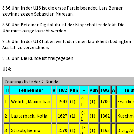
8:56 Uhr: In der U16 ist die erste Partie beendet. Lars Berger
gewinnt gegen Sebastian Muresan.
8:50 Uhr: Bei einer Digitaluhr ist der Kippschalter defekt. Die
Uhr muss ausgetauscht werden.
8:16 Uhr: In der U18 haben wir leider einen krankheitsbedingten
Ausfall zu verzeichnen.
8:16 Uhr: Die Runde ist freigegeben
U14:
Paarungsliste der 2. Runde
Ti
Teilnehmer
A
TWZ
Pun
–
Pun
TWZ
A
Teil
0-
1
Wehrle, Maximilian
1543
(1)
(1)
1700
Zwecker
1
0-
2
Lauterbach, Kolja
1627
(1)
(1)
1362
Kuschmi
1
1-
3
Straub, Benno
1570
(1)
(1)
1163
Divry, A
0