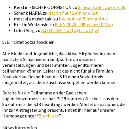
Kerstin FISCHER-JOHNSTON
zu
Schwarzwald Open 2026
Schenk MARIA
zu
Nachruf auf Bernhard Ast
mostafa muschtaki
zu
Nachruf auf Bernhard Ast
Kristin Wodzinski
zu
BJEM 2026 – U8(w) bis U12(w)
Lolo tAdfg
zu
BJEM 2026 – U8(w) bis U12(w)
SJB richtet Sozialfonds ein
Alle Kinder und Jugendliche, die aktive Mitglieder in einem
badischen Schachverein sind, sollen an unseren
Veranstaltungen und bestimmten Jugendturnieren
teilnehmen können. Leider ist das nicht für alle Familien
finanzierbar. Deshalb hat die SJB einen Sozialfonds
eingerichtet, aus dem Zuschüsse vergeben werden können.
Bereits für die Teilnahme an der Badischen
Jugendeinzelmeisterschaft 2019 kann ein Zuschuss aus dem
Sozialfonds der SJB beantragt werden. Alle Informationen, die
ihr zur Antragstellung braucht, findet ihr hier auf unserer
Homepage unter “
Zuschüsse
”.
News Kategorien