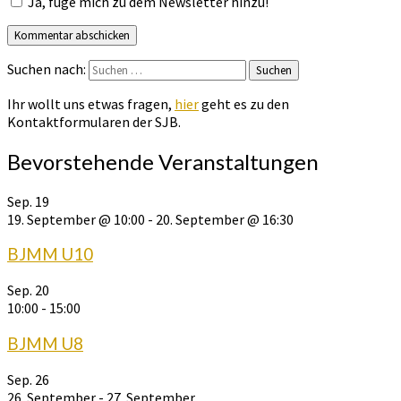
Ja, füge mich zu dem Newsletter hinzu!
Suchen nach:
Suchen
Ihr wollt uns etwas fragen,
hier
geht es zu den
Kontaktformularen der SJB.
Bevorstehende Veranstaltungen
Sep.
19
19. September @ 10:00
-
20. September @ 16:30
BJMM U10
Sep.
20
10:00
-
15:00
BJMM U8
Sep.
26
26. September
-
27. September