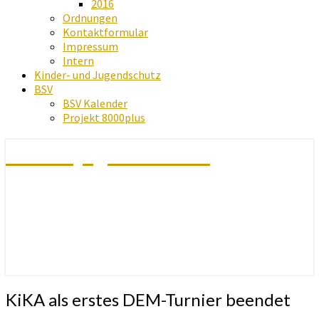
2016
Ordnungen
Kontaktformular
Impressum
Intern
Kinder- und Jugendschutz
BSV
BSV Kalender
Projekt 8000plus
Schachjugend Baden
KiKA
KiKA als erstes DEM-Turnier beendet
als