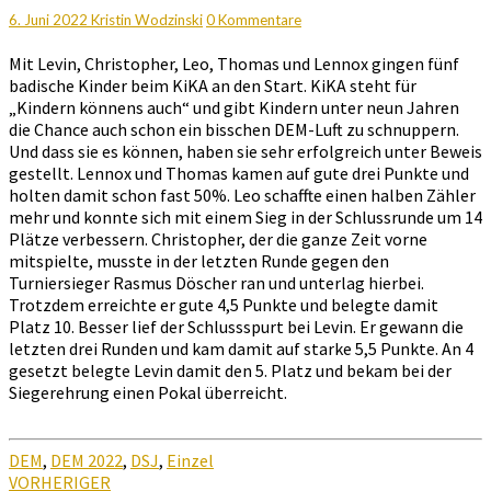
erstes
Kommentare
6. Juni 2022
Kristin Wodzinski
0 Kommentare
DEM-
Turnier
Mit Levin, Christopher, Leo, Thomas und Lennox gingen fünf
beendet
badische Kinder beim KiKA an den Start. KiKA steht für
„Kindern könnens auch“ und gibt Kindern unter neun Jahren
die Chance auch schon ein bisschen DEM-Luft zu schnuppern.
Und dass sie es können, haben sie sehr erfolgreich unter Beweis
gestellt. Lennox und Thomas kamen auf gute drei Punkte und
holten damit schon fast 50%. Leo schaffte einen halben Zähler
mehr und konnte sich mit einem Sieg in der Schlussrunde um 14
Plätze verbessern. Christopher, der die ganze Zeit vorne
mitspielte, musste in der letzten Runde gegen den
Turniersieger Rasmus Döscher ran und unterlag hierbei.
Trotzdem erreichte er gute 4,5 Punkte und belegte damit
Platz 10. Besser lief der Schlussspurt bei Levin. Er gewann die
letzten drei Runden und kam damit auf starke 5,5 Punkte. An 4
gesetzt belegte Levin damit den 5. Platz und bekam bei der
Siegerehrung einen Pokal überreicht.
DEM
,
DEM 2022
,
DSJ
,
Einzel
Beitragsnavigation
VORHERIGER