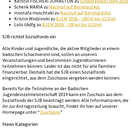
Kerstin FISCHER-JOHNSTON
zu
Schwarzwald Open 2026
Schenk MARIA
zu
Nachruf auf Bernhard Ast
mostafa muschtaki
zu
Nachruf auf Bernhard Ast
Kristin Wodzinski
zu
BJEM 2026 – U8(w) bis U12(w)
Lolo tAdfg
zu
BJEM 2026 – U8(w) bis U12(w)
SJB richtet Sozialfonds ein
Alle Kinder und Jugendliche, die aktive Mitglieder in einem
badischen Schachverein sind, sollen an unseren
Veranstaltungen und bestimmten Jugendturnieren
teilnehmen können. Leider ist das nicht für alle Familien
finanzierbar. Deshalb hat die SJB einen Sozialfonds
eingerichtet, aus dem Zuschüsse vergeben werden können.
Bereits für die Teilnahme an der Badischen
Jugendeinzelmeisterschaft 2019 kann ein Zuschuss aus dem
Sozialfonds der SJB beantragt werden. Alle Informationen, die
ihr zur Antragstellung braucht, findet ihr hier auf unserer
Homepage unter “
Zuschüsse
”.
News Kategorien