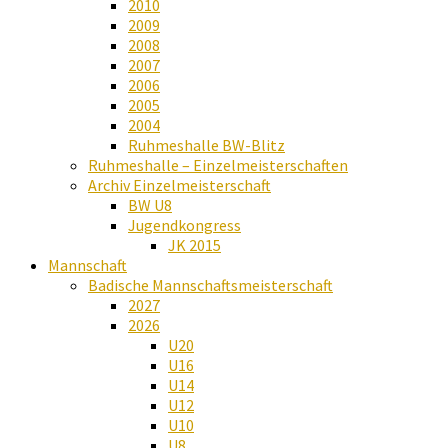
2010
2009
2008
2007
2006
2005
2004
Ruhmeshalle BW-Blitz
Ruhmeshalle – Einzelmeisterschaften
Archiv Einzelmeisterschaft
BW U8
Jugendkongress
JK 2015
Mannschaft
Badische Mannschaftsmeisterschaft
2027
2026
U20
U16
U14
U12
U10
U8