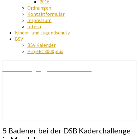
2016
Ordnungen
Kontaktformular
Impressum
Intern
Kinder- und Jugendschutz
BSV
BSV Kalender
Projekt 8000plus
Schachjugend Baden
5
5 Badener bei der DSB Kaderchallenge
Badener