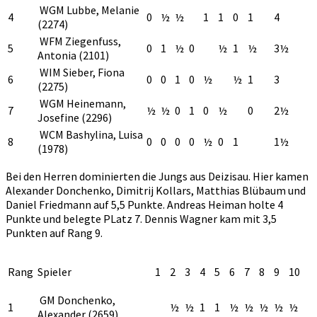
WGM Lubbe, Melanie
4
0
½
½
1
1
0
1
4
(2274)
WFM Ziegenfuss,
5
0
1
½
0
½
1
½
3½
Antonia (2101)
WIM Sieber, Fiona
6
0
0
1
0
½
½
1
3
(2275)
WGM Heinemann,
7
½
½
0
1
0
½
0
2½
Josefine (2296)
WCM Bashylina, Luisa
8
0
0
0
0
½
0
1
1½
(1978)
Bei den Herren dominierten die Jungs aus Deizisau. Hier kamen
Alexander Donchenko, Dimitrij Kollars, Matthias Blübaum und
Daniel Friedmann auf 5,5 Punkte. Andreas Heiman holte 4
Punkte und belegte PLatz 7. Dennis Wagner kam mit 3,5
Punkten auf Rang 9.
Rang
Spieler
1
2
3
4
5
6
7
8
9
10
GM Donchenko,
1
½
½
1
1
½
½
½
½
½
Alexander (2659)