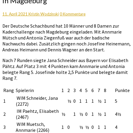
in Magdeburg
bei
der
DSB
Kommentare
11. April 2021
Kristin Wodzinski
0 Kommentare
Kaderchallenge
Der Deutsche Schachbund hat 10 Männer und 8 Damen zur
in
Kaderchallenge nach Magdeburg eingeladen. Mit Annmarie
Magdeburg
Mütsch und Antonia Ziegenfuß war auch der badische
Nachwuchs dabei. Zusätzlich gingen noch Josefine Heinemann,
Andreas Heimann und Dennis Wagner an den Start.
Nach 7 Runden siegte Jana Schneider aus Bayern vor Elisabeth
Pähtz. Auf Platz 3 mit 4 Punkten kam Annmarie und Antonia
belegte Rang 5. Josefinde holte 2,5 Punkte und belegte damit
Rang 7.
Rang
Spielerin
1
2
3
4
5
6
7
8
Punkte
WIM Schneider, Jana
1
½
0
1
1
1
½
1
5
(2272)
IM Paehtz, Elisabeth
2
½
1
½
0
1
½
1
4½
(2467)
WIM Muetsch,
3
1
0
½
½
0
1
1
4
Annmarie (2266)