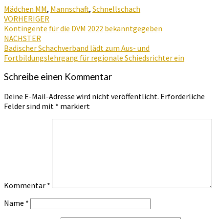
Mädchen MM
,
Mannschaft
,
Schnellschach
Beitragsnavigation
VORHERIGER
Kontingente für die DVM 2022 bekanntgegeben
NÄCHSTER
Badischer Schachverband lädt zum Aus- und
Fortbildungslehrgang für regionale Schiedsrichter ein
Schreibe einen Kommentar
Deine E-Mail-Adresse wird nicht veröffentlicht.
Erforderliche
Felder sind mit
*
markiert
Kommentar
*
Name
*