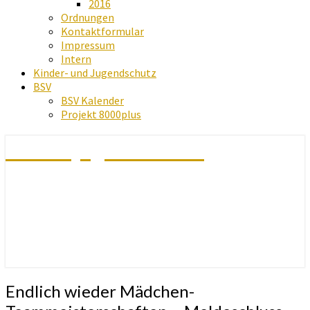
2016
Ordnungen
Kontaktformular
Impressum
Intern
Kinder- und Jugendschutz
BSV
BSV Kalender
Projekt 8000plus
Schachjugend Baden
Endlich
Endlich wieder Mädchen-
wieder