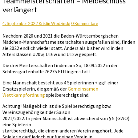
Teammeisterschaften – Meldeschluss
Mädchen-
verlängert
Teammeisterschaften
–
Meldeschluss
Kommentare
4. September 2022
Kristin Wodzinski
0 Kommentare
verlängert
Nachdem 2020 und 2021 die Baden-Württembergischen
Mädchen-Mannschaftsmeisterschaften ausgefallen sind, finden
sie 2022 endlich wieder statt. Anders als bisher wird in den
Altersklassen U20w, U16w und U12w gespielt.
Die drei Meisterschaften finden am So, 18.09.2022 in der
Schlossgartenhalle 76275 Ettlingen statt.
Eine Mannschaft besteht aus 4 Spielerinnen + ggf. einer
Ersatzspielerin, die gemäß der
Gemeinsamen
Wettkampfordnung
spielberechtigt sind.
Achtung! Maßgeblich ist die Spielberechtigung bzw.
Vereinszugehörigkeit der Saison
2021/2022. In jeder Mannschaft ist abweichend von § 5 (GWO)
eine Spielerin
startberechtigt, die einem anderen Verein angehört. Jede
Spielerin darf jedoch nur für einen Verein in