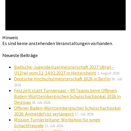
Hinweis
Es sind keine anstehenden Veranstaltungen vorhanden.
Neueste Beiträge
Badische-Jugendeinzelmeisterschaft 2027 U8(w) –
U12(w) vom 12-14.02.2027 in Heitersheim
2. August 2026
Deutsche Hochschulmeisterschaft 2026 in Berlin
30. Juli
2026
Festzelt statt Turniersaal – 99 Teams beim Offenen
Baden-Württembergischen Schulschachpokal 2026 in
Deizisau
26. Juli 2026
Offener Baden-Württembergischer Schulschachpokal
2026: Anmeldefrist verlängert
17. Juli 2026
Mission Turnierleitung: Workshop für junge
Schachfreunde
13. Juli 2026