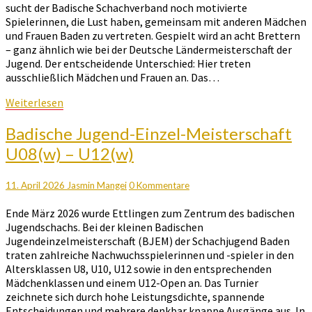
sucht der Badische Schachverband noch motivierte
Spielerinnen, die Lust haben, gemeinsam mit anderen Mädchen
und Frauen Baden zu vertreten. Gespielt wird an acht Brettern
– ganz ähnlich wie bei der Deutsche Ländermeisterschaft der
Jugend. Der entscheidende Unterschied: Hier treten
ausschließlich Mädchen und Frauen an. Das…
Weiterlesen
Weiterlesen
Badische
Badische Jugend-Einzel-Meisterschaft
Jugend-
U08(w) – U12(w)
Einzel-
Meisterschaft
U08(w)
Kommentare
11. April 2026
Jasmin Mangei
0 Kommentare
–
Ende März 2026 wurde Ettlingen zum Zentrum des badischen
U12(w)
Jugendschachs. Bei der kleinen Badischen
Jugendeinzelmeisterschaft (BJEM) der Schachjugend Baden
traten zahlreiche Nachwuchsspielerinnen und -spieler in den
Altersklassen U8, U10, U12 sowie in den entsprechenden
Mädchenklassen und einem U12-Open an. Das Turnier
zeichnete sich durch hohe Leistungsdichte, spannende
Entscheidungen und mehrere denkbar knappe Ausgänge aus. In