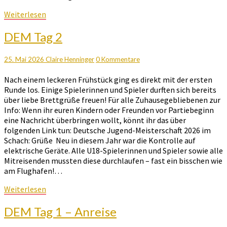
Weiterlesen
Weiterlesen
DEM
DEM Tag 2
Tag
2
Kommentare
25. Mai 2026
Claire Henninger
0 Kommentare
Nach einem leckeren Frühstück ging es direkt mit der ersten
Runde los. Einige Spielerinnen und Spieler durften sich bereits
über liebe Brettgrüße freuen! Für alle Zuhausegebliebenen zur
Info: Wenn ihr euren Kindern oder Freunden vor Partiebeginn
eine Nachricht überbringen wollt, könnt ihr das über
folgenden Link tun: Deutsche Jugend-Meisterschaft 2026 im
Schach: Grüße Neu in diesem Jahr war die Kontrolle auf
elektrische Geräte. Alle U18-Spielerinnen und Spieler sowie alle
Mitreisenden mussten diese durchlaufen – fast ein bisschen wie
am Flughafen!…
Weiterlesen
Weiterlesen
DEM
DEM Tag 1 – Anreise
Tag