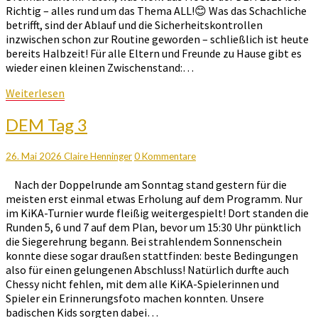
Richtig – alles rund um das Thema ALL!😊 Was das Schachliche
betrifft, sind der Ablauf und die Sicherheitskontrollen
inzwischen schon zur Routine geworden – schließlich ist heute
bereits Halbzeit! Für alle Eltern und Freunde zu Hause gibt es
wieder einen kleinen Zwischenstand:…
Weiterlesen
Weiterlesen
DEM
DEM Tag 3
Tag
3
Kommentare
26. Mai 2026
Claire Henninger
0 Kommentare
Nach der Doppelrunde am Sonntag stand gestern für die
meisten erst einmal etwas Erholung auf dem Programm. Nur
im KiKA-Turnier wurde fleißig weitergespielt! Dort standen die
Runden 5, 6 und 7 auf dem Plan, bevor um 15:30 Uhr pünktlich
die Siegerehrung begann. Bei strahlendem Sonnenschein
konnte diese sogar draußen stattfinden: beste Bedingungen
also für einen gelungenen Abschluss! Natürlich durfte auch
Chessy nicht fehlen, mit dem alle KiKA-Spielerinnen und
Spieler ein Erinnerungsfoto machen konnten. Unsere
badischen Kids sorgten dabei…