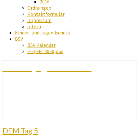
2016
Ordnungen
Kontaktformular
Impressum
Intern
Kinder- und Jugendschutz
BSV
BSV Kalender
Projekt 8000plus
Schachjugend Baden
DEM
DEM Tag 5
Tag