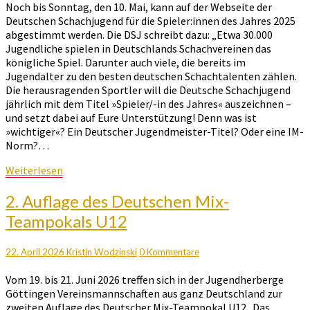
Jahres
Noch bis Sonntag, den 10. Mai, kann auf der Webseite der
–
Deutschen Schachjugend für die Spieler:innen des Jahres 2025
Mara,
abgestimmt werden. Die DSJ schreibt dazu: „Etwa 30.000
Bayastan
Jugendliche spielen in Deutschlands Schachvereinen das
und
königliche Spiel. Darunter auch viele, die bereits im
Christina
Jugendalter zu den besten deutschen Schachtalenten zählen.
nominiert
Die herausragenden Sportler will die Deutsche Schachjugend
jährlich mit dem Titel »Spieler/-in des Jahres« auszeichnen –
und setzt dabei auf Eure Unterstützung! Denn was ist
»wichtiger«? Ein Deutscher Jugendmeister-Titel? Oder eine IM-
Norm?…
Weiterlesen
Weiterlesen
2.
2. Auflage des Deutschen Mix-
Auflage
Teampokals U12
des
Deutschen
Mix-
Kommentare
22. April 2026
Kristin Wodzinski
0 Kommentare
Teampokals
Vom 19. bis 21. Juni 2026 treffen sich in der Jugendherberge
U12
Göttingen Vereinsmannschaften aus ganz Deutschland zur
zweiten Auflage des Deutscher Mix-Teampokal U12. Das