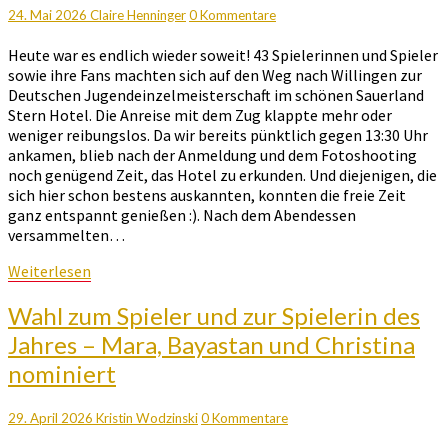
1
Kommentare
24. Mai 2026
Claire Henninger
0 Kommentare
–
Anreise
Heute war es endlich wieder soweit! 43 Spielerinnen und Spieler
sowie ihre Fans machten sich auf den Weg nach Willingen zur
Deutschen Jugendeinzelmeisterschaft im schönen Sauerland
Stern Hotel. Die Anreise mit dem Zug klappte mehr oder
weniger reibungslos. Da wir bereits pünktlich gegen 13:30 Uhr
ankamen, blieb nach der Anmeldung und dem Fotoshooting
noch genügend Zeit, das Hotel zu erkunden. Und diejenigen, die
sich hier schon bestens auskannten, konnten die freie Zeit
ganz entspannt genießen :). Nach dem Abendessen
versammelten…
Weiterlesen
Weiterlesen
Wahl
Wahl zum Spieler und zur Spielerin des
zum
Jahres – Mara, Bayastan und Christina
Spieler
nominiert
und
zur
Spielerin
Kommentare
29. April 2026
Kristin Wodzinski
0 Kommentare
des