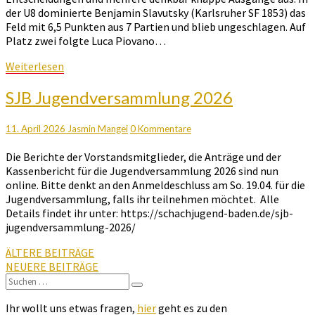
der U8 dominierte Benjamin Slavutsky (Karlsruher SF 1853) das
Feld mit 6,5 Punkten aus 7 Partien und blieb ungeschlagen. Auf
Platz zwei folgte Luca Piovano…
Weiterlesen
Weiterlesen
SJB
SJB Jugendversammlung 2026
Jugendversammlung
2026
Kommentare
11. April 2026
Jasmin Mangei
0 Kommentare
Die Berichte der Vorstandsmitglieder, die Anträge und der
Kassenbericht für die Jugendversammlung 2026 sind nun
online. Bitte denkt an den Anmeldeschluss am So. 19.04. für die
Jugendversammlung, falls ihr teilnehmen möchtet. Alle
Details findet ihr unter: https://schachjugend-baden.de/sjb-
jugendversammlung-2026/
Beitragsnavigation
ÄLTERE BEITRÄGE
NEUERE BEITRÄGE
Suchen
Suchen
nach:
Ihr wollt uns etwas fragen,
hier
geht es zu den