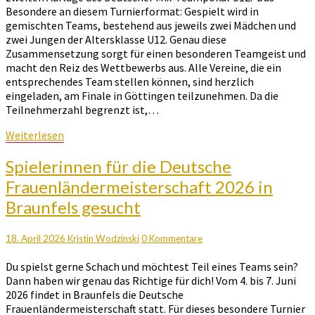
Besondere an diesem Turnierformat: Gespielt wird in
gemischten Teams, bestehend aus jeweils zwei Mädchen und
zwei Jungen der Altersklasse U12. Genau diese
Zusammensetzung sorgt für einen besonderen Teamgeist und
macht den Reiz des Wettbewerbs aus. Alle Vereine, die ein
entsprechendes Team stellen können, sind herzlich
eingeladen, am Finale in Göttingen teilzunehmen. Da die
Teilnehmerzahl begrenzt ist,…
Weiterlesen
Weiterlesen
Spielerinnen
Spielerinnen für die Deutsche
für
Frauenländermeisterschaft 2026 in
die
Braunfels gesucht
Deutsche
Frauenländermeisterschaft
2026
Kommentare
18. April 2026
Kristin Wodzinski
0 Kommentare
in
Braunfels
Du spielst gerne Schach und möchtest Teil eines Teams sein?
gesucht
Dann haben wir genau das Richtige für dich! Vom 4. bis 7. Juni
2026 findet in Braunfels die Deutsche
Frauenländermeisterschaft statt. Für dieses besondere Turnier