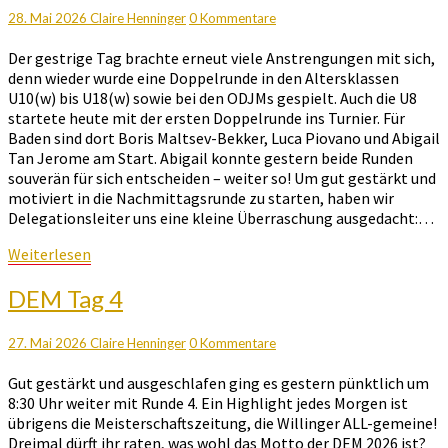
5
Kommentare
28. Mai 2026
Claire Henninger
0 Kommentare
Der gestrige Tag brachte erneut viele Anstrengungen mit sich,
denn wieder wurde eine Doppelrunde in den Altersklassen
U10(w) bis U18(w) sowie bei den ODJMs gespielt. Auch die U8
startete heute mit der ersten Doppelrunde ins Turnier. Für
Baden sind dort Boris Maltsev-Bekker, Luca Piovano und Abigail
Tan Jerome am Start. Abigail konnte gestern beide Runden
souverän für sich entscheiden – weiter so! Um gut gestärkt und
motiviert in die Nachmittagsrunde zu starten, haben wir
Delegationsleiter uns eine kleine Überraschung ausgedacht:…
Weiterlesen
Weiterlesen
DEM
DEM Tag 4
Tag
4
Kommentare
27. Mai 2026
Claire Henninger
0 Kommentare
Gut gestärkt und ausgeschlafen ging es gestern pünktlich um
8:30 Uhr weiter mit Runde 4. Ein Highlight jedes Morgen ist
übrigens die Meisterschaftszeitung, die Willinger ALL-gemeine!
Dreimal dürft ihr raten, was wohl das Motto der DEM 2026 ist?