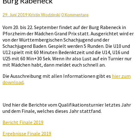
Burg Rabeneck
Prix
im
September
Kommentare
29. Juni 2019
Kristin Wodzinski
0 Kommentare
auf
Vom 20. bis 22. September findet auf der Burg Rabeneck in
Burg
Pforzheim der Mädchen Grand Prix statt. Ausgerichtet wird er
Rabeneck
von der Württembergischen Schachjugend und der
Schachjugend Baden. Gespielt werden 5 Runden. Die U10 und
U12 spielt mit 60 Minuten Bedenktzeit und die U14, U16 und
U25 mit 60 Min+30 Sek. Wenn ihr also Lust auf ein Turnier nur
mit Mädchen habt, dann meldet euch schnell an.
Die Ausschreibung mit allen Informationen gibt es
hier zum
download
.
Und hier die Berichte vom Qualifikationsturnier letztes Jahr
und dem Finale, welches dieses Jahr stattfand.
Bericht Finale 2019
Ergebnisse Finale 2019