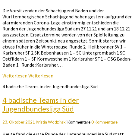
Die Vorsitzenden der Schachjugend Baden und der
Württembergischen Schachjugend haben gestern aufgrund der
alarmierenden Corona-Lage einstimmig entschieden die
Runden der Jugendbundesliga Süd am 27.11.21 und am 18.12.21
auszusetzen. Ersatztermine werden von der Spielleitung zu
einem späteren Zeitpunkt neu angesetzt. Somit starten wir
etwas früher in die Winterpause. Runde 2: Heilbronner SV 1 –
Karlsruher SF 2 SK Bebenhausen 1 – SC Untergrombach 1 SC
Ostfildern 1 – SF Kornwestheim 1 Karlsruher SF 1 – OSG Baden-
Baden 1 Runde :Karlsruher…
Weiterlesen
Weiterlesen
4 badische Teams in der Jugendbundesliga Süd
4 badische Teams in der
Jugendbundesliga Süd
23. Oktober 2021
Kristin Wodzinski
Kommentare
0 Kommentare
Heute fand die erste Runde der Jugendbundesliga Süd statt.