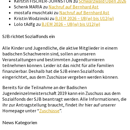
Kerstin FISCHER-JOHNSTON
zu
Schwarzwald Open 2026
Schenk MARIA
zu
Nachruf auf Bernhard Ast
mostafa muschtaki
zu
Nachruf auf Bernhard Ast
Kristin Wodzinski
zu
BJEM 2026 – U8(w) bis U12(w)
Lolo tAdfg
zu
BJEM 2026 – U8(w) bis U12(w)
SJB richtet Sozialfonds ein
Alle Kinder und Jugendliche, die aktive Mitglieder in einem
badischen Schachverein sind, sollen an unseren
Veranstaltungen und bestimmten Jugendturnieren
teilnehmen können. Leider ist das nicht für alle Familien
finanzierbar. Deshalb hat die SJB einen Sozialfonds
eingerichtet, aus dem Zuschüsse vergeben werden können.
Bereits für die Teilnahme an der Badischen
Jugendeinzelmeisterschaft 2019 kann ein Zuschuss aus dem
Sozialfonds der SJB beantragt werden. Alle Informationen, die
ihr zur Antragstellung braucht, findet ihr hier auf unserer
Homepage unter “
Zuschüsse
”.
News Kategorien