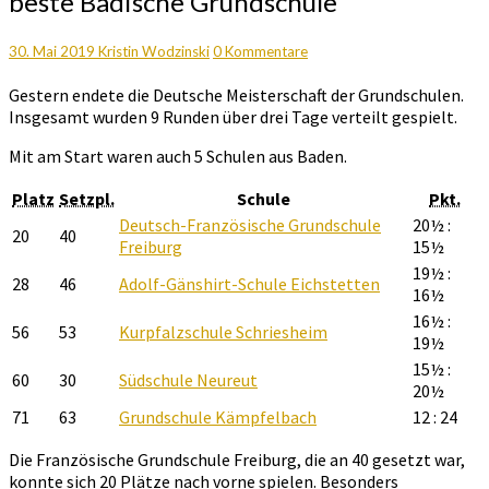
beste Badische Grundschule
GS
Freiburg
wird
Kommentare
30. Mai 2019
Kristin Wodzinski
0 Kommentare
beste
Gestern endete die Deutsche Meisterschaft der Grundschulen.
Badische
Insgesamt wurden 9 Runden über drei Tage verteilt gespielt.
Grundschule
Mit am Start waren auch 5 Schulen aus Baden.
Platz
Setzpl.
Schule
Pkt.
Deutsch-Französische Grundschule
20½ :
20
40
Freiburg
15½
19½ :
28
46
Adolf-Gänshirt-Schule Eichstetten
16½
16½ :
56
53
Kurpfalzschule Schriesheim
19½
15½ :
60
30
Südschule Neureut
20½
71
63
Grundschule Kämpfelbach
12 : 24
Die Französische Grundschule Freiburg, die an 40 gesetzt war,
konnte sich 20 Plätze nach vorne spielen. Besonders