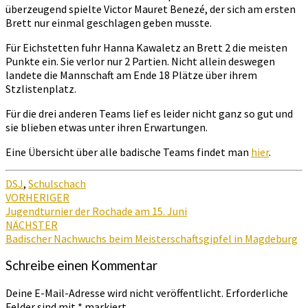
überzeugend spielte Victor Mauret Benezé, der sich am ersten
Brett nur einmal geschlagen geben musste.
Für Eichstetten fuhr Hanna Kawaletz an Brett 2 die meisten
Punkte ein. Sie verlor nur 2 Partien. Nicht allein deswegen
landete die Mannschaft am Ende 18 Plätze über ihrem
Stzlistenplatz.
Für die drei anderen Teams lief es leider nicht ganz so gut und
sie blieben etwas unter ihren Erwartungen.
Eine Übersicht über alle badische Teams findet man
hier
.
DSJ
,
Schulschach
Beitragsnavigation
VORHERIGER
Jugendturnier der Rochade am 15. Juni
NÄCHSTER
Badischer Nachwuchs beim Meisterschaftsgipfel in Magdeburg
Schreibe einen Kommentar
Deine E-Mail-Adresse wird nicht veröffentlicht.
Erforderliche
Felder sind mit
*
markiert