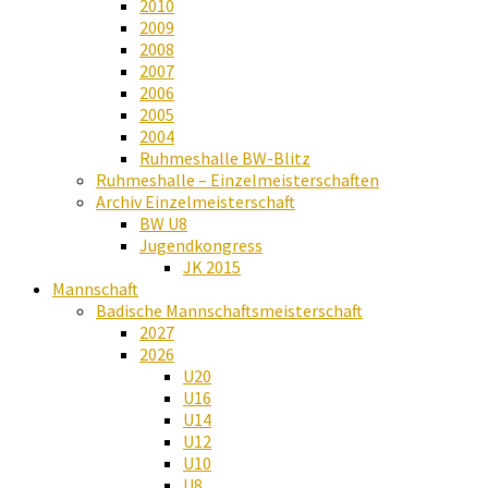
2010
2009
2008
2007
2006
2005
2004
Ruhmeshalle BW-Blitz
Ruhmeshalle – Einzelmeisterschaften
Archiv Einzelmeisterschaft
BW U8
Jugendkongress
JK 2015
Mannschaft
Badische Mannschaftsmeisterschaft
2027
2026
U20
U16
U14
U12
U10
U8