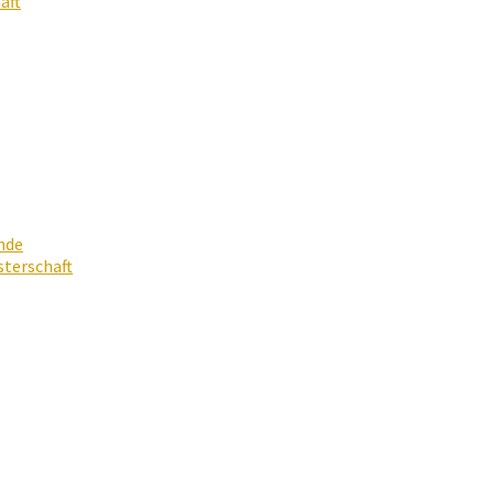
aft
nde
terschaft