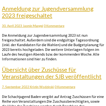
Anmeldung
Anmeldung zur Jugendversammlung
zur
2023 freigeschaltet
Jugendversammlung
2023
freigeschaltet
Kommentare
30. April 2023
Jasmin Mangei
0 Kommentare
Die Anmeldung zur Jugendversammlung 2023 ist nun
freigeschaltet. Außerdem sind die endgültige Tagesordnung
(inkl. der Kandidaten für die Wahlen) und die Budgetplanung für
2023 bereits hochgeladen. Die weitere Unterlagen folgen im
Laufe des heutigen Abends bzw. der kommenden Woche. Alle
Informationen sind hier zu finden.
Übersicht
Übersicht über Zuschüsse für
über
Veranstaltungen der SJB veröffentlicht
Zuschüsse
für
Veranstaltungen
Kommentare
7. September 2022
Kristin Wodzinski
0 Kommentare
der
Die Schachjugend Baden vergibt auf Antrag Zuschüssen für eine
SJB
Reihe von Veranstaltungen.Die Zuschussberechtigten, sowie
veröffentlicht
die Höhe der Zuschüsse werden durch Beschluss der