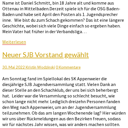
Name ist Daniel Schmitt, bin 18 Jahre alt und komme aus
Ottenau in Mittelbaden.Derzeit spiele ich für die OSG Baden-
Baden und habe seit April den Posten als 1. Jugendsprecher
inne. Wie bist du zum Schach gekommen? Das ist eine längere
Geschichte, wobei sich viele Dinge einfach so ergeben haben.
Mein Vater hat früher in der Verbandsliga…
Weiterlesen
Weiterlesen
Neuer
Neuer SJB Vorstand gewählt
SJB
Vorstand
Kommentare
30. Mai 2022
Kristin Wodzinski
0 Kommentare
gewählt
Am Sonntag fand im Spiellokal des SK Appenweier die
diesjährige SJB Jugendversammlung statt. Vielen Dank an
dieser Stelle an den Schachklub, der uns bei sich beherbergt
hat. Leider war die Versammlung so schlecht besucht, wie
schon lange nicht mehr. Lediglich dreizehn Personen fanden
den Weg nach Appenweier, um an der Jugendversammlung
teilzunehmen. Ob das am langen Wochenende lag? Hier würden
wir uns über Rückmeldungen aus den Bezirken freuen, sodass
wir für nächstes Jahr wissen, was wir anders machen sollten.