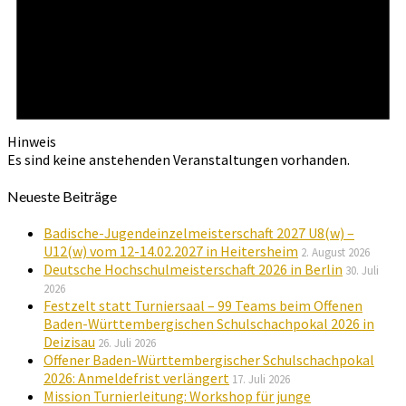
Hinweis
Es sind keine anstehenden Veranstaltungen vorhanden.
Neueste Beiträge
Badische-Jugendeinzelmeisterschaft 2027 U8(w) –
U12(w) vom 12-14.02.2027 in Heitersheim
2. August 2026
Deutsche Hochschulmeisterschaft 2026 in Berlin
30. Juli
2026
Festzelt statt Turniersaal – 99 Teams beim Offenen
Baden-Württembergischen Schulschachpokal 2026 in
Deizisau
26. Juli 2026
Offener Baden-Württembergischer Schulschachpokal
2026: Anmeldefrist verlängert
17. Juli 2026
Mission Turnierleitung: Workshop für junge