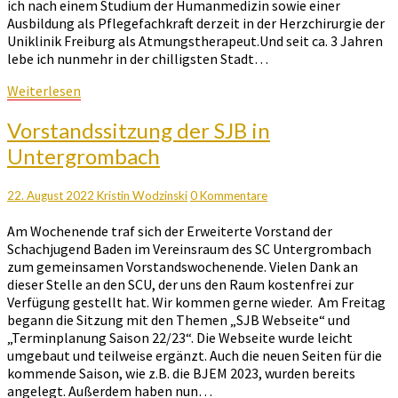
ich nach einem Studium der Humanmedizin sowie einer
Ausbildung als Pflegefachkraft derzeit in der Herzchirurgie der
Uniklinik Freiburg als Atmungstherapeut.Und seit ca. 3 Jahren
lebe ich nunmehr in der chilligsten Stadt…
Weiterlesen
Weiterlesen
Vorstandssitzung
Vorstandssitzung der SJB in
der
Untergrombach
SJB
in
Untergrombach
Kommentare
22. August 2022
Kristin Wodzinski
0 Kommentare
Am Wochenende traf sich der Erweiterte Vorstand der
Schachjugend Baden im Vereinsraum des SC Untergrombach
zum gemeinsamen Vorstandswochenende. Vielen Dank an
dieser Stelle an den SCU, der uns den Raum kostenfrei zur
Verfügung gestellt hat. Wir kommen gerne wieder. Am Freitag
begann die Sitzung mit den Themen „SJB Webseite“ und
„Terminplanung Saison 22/23“. Die Webseite wurde leicht
umgebaut und teilweise ergänzt. Auch die neuen Seiten für die
kommende Saison, wie z.B. die BJEM 2023, wurden bereits
angelegt. Außerdem haben nun…