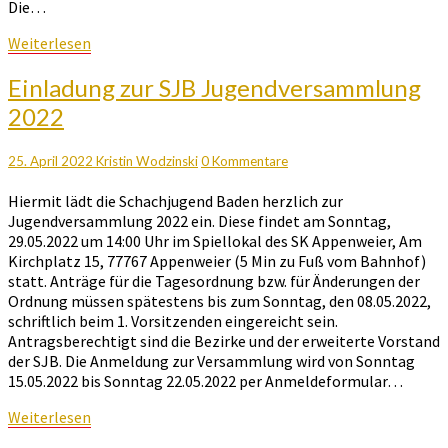
Die…
Weiterlesen
Weiterlesen
Einladung
Einladung zur SJB Jugendversammlung
zur
2022
SJB
Jugendversammlung
2022
Kommentare
25. April 2022
Kristin Wodzinski
0 Kommentare
Hiermit lädt die Schachjugend Baden herzlich zur
Jugendversammlung 2022 ein. Diese findet am Sonntag,
29.05.2022 um 14:00 Uhr im Spiellokal des SK Appenweier, Am
Kirchplatz 15, 77767 Appenweier (5 Min zu Fuß vom Bahnhof)
statt. Anträge für die Tagesordnung bzw. für Änderungen der
Ordnung müssen spätestens bis zum Sonntag, den 08.05.2022,
schriftlich beim 1. Vorsitzenden eingereicht sein.
Antragsberechtigt sind die Bezirke und der erweiterte Vorstand
der SJB. Die Anmeldung zur Versammlung wird von Sonntag
15.05.2022 bis Sonntag 22.05.2022 per Anmeldeformular…
Weiterlesen
Weiterlesen