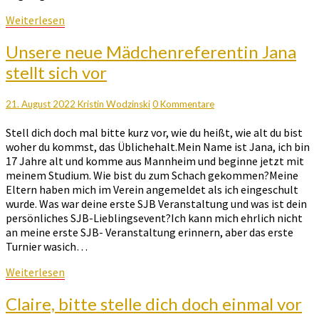
Weiterlesen
Weiterlesen
Unsere
Unsere neue Mädchenreferentin Jana
neue
stellt sich vor
Mädchenreferentin
Jana
stellt
Kommentare
21. August 2022
Kristin Wodzinski
0 Kommentare
sich
Stell dich doch mal bitte kurz vor, wie du heißt, wie alt du bist
vor
woher du kommst, das Üblichehalt.Mein Name ist Jana, ich bin
17 Jahre alt und komme aus Mannheim und beginne jetzt mit
meinem Studium. Wie bist du zum Schach gekommen?Meine
Eltern haben mich im Verein angemeldet als ich eingeschult
wurde. Was war deine erste SJB Veranstaltung und was ist dein
persönliches SJB-Lieblingsevent?Ich kann mich ehrlich nicht
an meine erste SJB- Veranstaltung erinnern, aber das erste
Turnier wasich…
Weiterlesen
Weiterlesen
Claire,
Claire, bitte stelle dich doch einmal vor
bitte