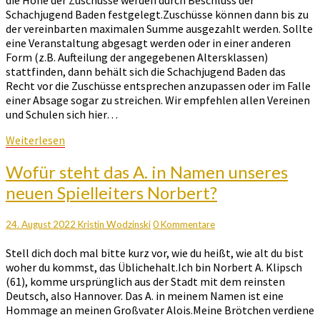
Schachjugend Baden festgelegt.Zuschüsse können dann bis zu
der vereinbarten maximalen Summe ausgezahlt werden. Sollte
eine Veranstaltung abgesagt werden oder in einer anderen
Form (z.B. Aufteilung der angegebenen Altersklassen)
stattfinden, dann behält sich die Schachjugend Baden das
Recht vor die Zuschüsse entsprechen anzupassen oder im Falle
einer Absage sogar zu streichen. Wir empfehlen allen Vereinen
und Schulen sich hier…
Weiterlesen
Weiterlesen
Wofür
Wofür steht das A. in Namen unseres
steht
neuen Spielleiters Norbert?
das
A.
in
Kommentare
24. August 2022
Kristin Wodzinski
0 Kommentare
Namen
Stell dich doch mal bitte kurz vor, wie du heißt, wie alt du bist
unseres
woher du kommst, das Üblichehalt.Ich bin Norbert A. Klipsch
neuen
(61), komme ursprünglich aus der Stadt mit dem reinsten
Spielleiters
Deutsch, also Hannover. Das A. in meinem Namen ist eine
Norbert?
Hommage an meinen Großvater Alois.Meine Brötchen verdiene