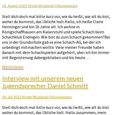
stelle
Kommentare
18. August 2022
Kristin Wodzinski
0 Kommentare
dich
doch
Stell dich doch mal bitte kurz vor, wie du heißt, wie alt du bist,
einmal
woher du kommst, das Übliche halt.Hallo, ich heiße Claire
vor
Henninger und bin 16 Jahre alt. Ich wohne in
Königschaffhausen am Kaiserstuhl und spiele Schach beim
Schachklub Endingen. Wie bist du zum Schach gekommen?Bei
uns in der Grundschule gab es eine Schach-AG, bei der ich
unbedingt mitmachen wollte. Viele meiner Freunde haben
danach mit dem Schachspielen aufgehört, aber ich bin immer
mit Begeisterung dabeigeblieben und bis heute…
Weiterlesen
Weiterlesen
Interview
Interview mit unserem neuen
mit
Jugendsprecher Daniel Schmitt
unserem
neuen
Jugendsprecher
Kommentare
29. Juli 2022
Kristin Wodzinski
0 Kommentare
Daniel
Stell dich doch mal bitte kurz vor, wie du heißt, wie alt du bist
Schmitt
woher du kommst, das Übliche halt. Hallo zusammen, mein