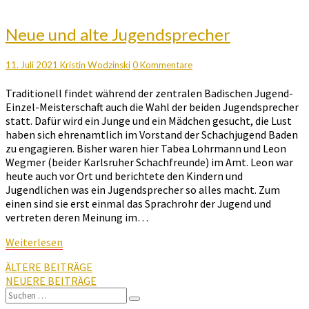
Neue
Neue und alte Jugendsprecher
und
alte
Kommentare
11. Juli 2021
Kristin Wodzinski
0 Kommentare
Jugendsprecher
Traditionell findet während der zentralen Badischen Jugend-
Einzel-Meisterschaft auch die Wahl der beiden Jugendsprecher
statt. Dafür wird ein Junge und ein Mädchen gesucht, die Lust
haben sich ehrenamtlich im Vorstand der Schachjugend Baden
zu engagieren. Bisher waren hier Tabea Lohrmann und Leon
Wegmer (beider Karlsruher Schachfreunde) im Amt. Leon war
heute auch vor Ort und berichtete den Kindern und
Jugendlichen was ein Jugendsprecher so alles macht. Zum
einen sind sie erst einmal das Sprachrohr der Jugend und
vertreten deren Meinung im…
Weiterlesen
Weiterlesen
Beitragsnavigation
ÄLTERE BEITRÄGE
NEUERE BEITRÄGE
Suchen
Suchen
nach: